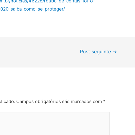
om.br/noticias/46228/roubo-de-contas-foi-o-
-2020-saiba-como-se-proteger/
Post seguinte
→
licado.
Campos obrigatórios são marcados com
*