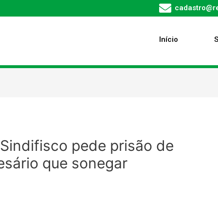
cadastro@re
Início
 Sindifisco pede prisão de
esário que sonegar