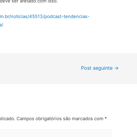
deve ser afetado com isso.
om.br/noticias/45513/podcast-tendencias-
a/
Post seguinte
→
licado.
Campos obrigatórios são marcados com
*