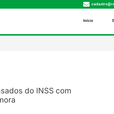
cadastro@re
Início
trasados do INSS com
 mora