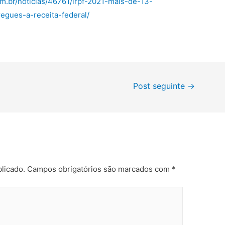
m.br/noticias/46761/irpf-2021-mais-de-13-
egues-a-receita-federal/
Post seguinte
→
licado.
Campos obrigatórios são marcados com
*