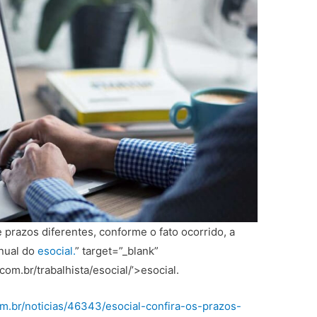
prazos diferentes, conforme o fato ocorrido, a
nual do
esocial.
” target=”_blank”
om.br/trabalhista/esocial/’>esocial.
m.br/noticias/46343/esocial-confira-os-prazos-