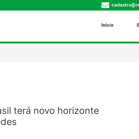
cadastro@re
Início
il terá novo horizonte
edes