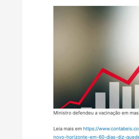
Ministro defendeu a vacinação em ma
Leia mais em
https://www.contabeis.co
novo-horizonte-em-60-dias-diz-gued