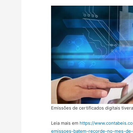
Emissões de certificados digitais tiv
Leia mais em
https://www.contabeis.co
emissoes-batem-recorde-no-mes-de-f