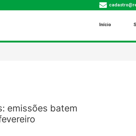
cadastro@re
Início
is: emissões batem
evereiro