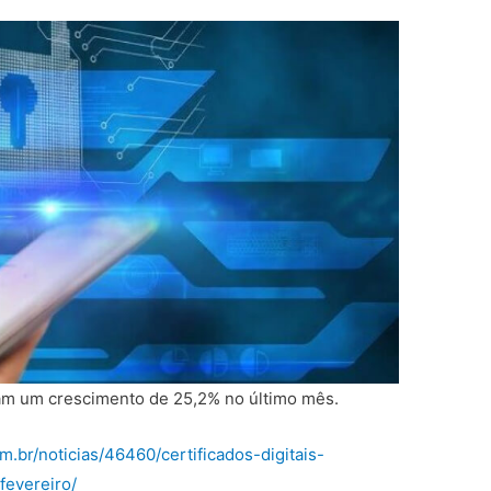
eram um crescimento de 25,2% no último mês.
m.br/noticias/46460/certificados-digitais-
evereiro/