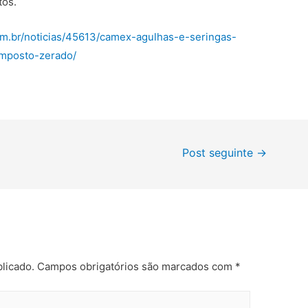
tos.
om.br/noticias/45613/camex-agulhas-e-seringas-
imposto-zerado/
Post seguinte
→
licado.
Campos obrigatórios são marcados com
*