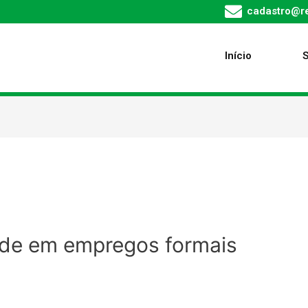
cadastro@re
Início
orde em empregos formais