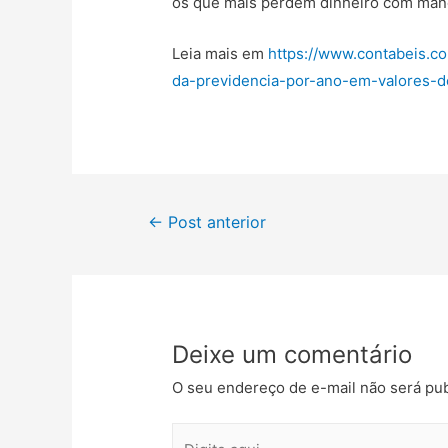
os que mais perdem dinheiro com manob
Leia mais em
https://www.contabeis.c
da-previdencia-por-ano-em-valores-
←
Post anterior
Deixe um comentário
O seu endereço de e-mail não será pub