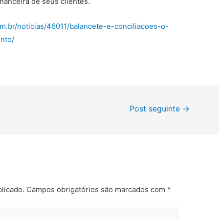
nanceira de seus clientes.
m.br/noticias/46011/balancete-e-conciliacoes-o-
nto/
Post seguinte
→
licado.
Campos obrigatórios são marcados com
*