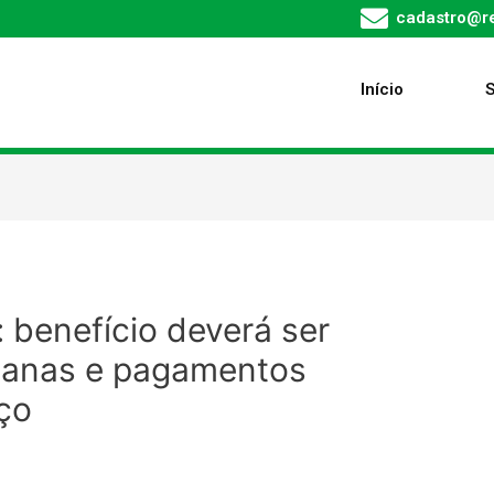
cadastro@re
Início
: benefício deverá ser
manas e pagamentos
ço