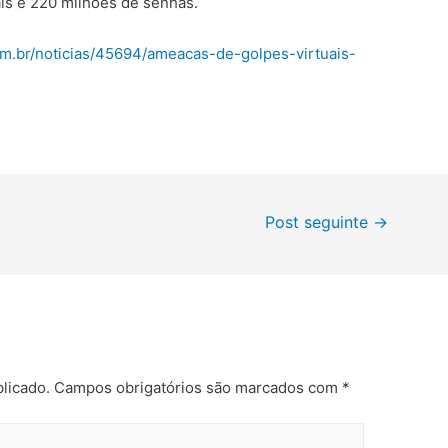
ais e 220 milhões de senhas.
om.br/noticias/45694/ameacas-de-golpes-virtuais-
Post seguinte
→
licado.
Campos obrigatórios são marcados com
*