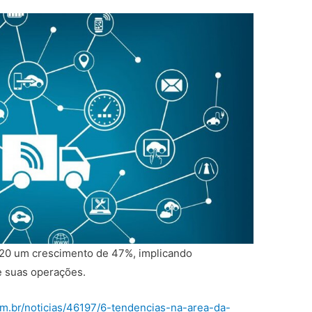
020 um crescimento de 47%, implicando
e suas operações.
om.br/noticias/46197/6-tendencias-na-area-da-